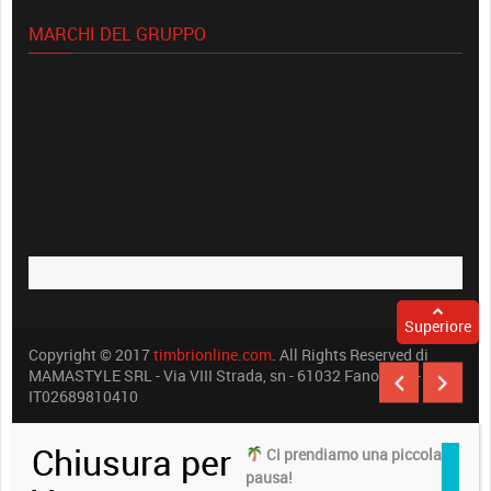
MARCHI DEL GRUPPO
Superiore
Copyright © 2017
timbrionline.com
. All Rights Reserved di
MAMASTYLE SRL - Via VIII Strada, sn - 61032 Fano (PU) -
IT02689810410
Chiusura per
Ci prendiamo una piccola
pausa!