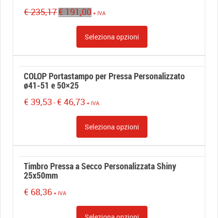
Il
Il
€
235,17
€
191,00
+ IVA
prezzo
prezzo
originale
attuale
Seleziona opzioni
era:
è:
€ 235,17.
€ 191,00.
COLOP Portastampo per Pressa Personalizzato
ø41-51 e 50×25
Fascia
€
39,53
€
46,73
-
+ IVA
di
prezzo:
Seleziona opzioni
da
€ 39,53
a
€ 46,73
Timbro Pressa a Secco Personalizzata Shiny
25x50mm
€
68,36
+ IVA
Seleziona opzioni