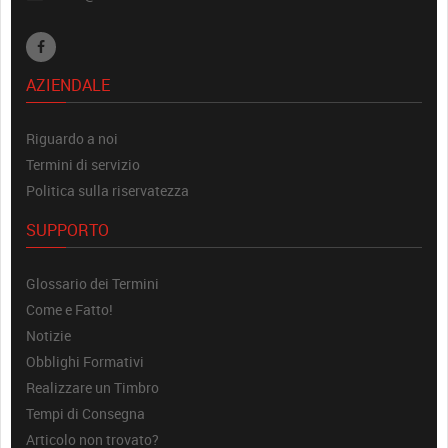
AZIENDALE
Riguardo a noi
Termini di servizio
Politica sulla riservatezza
SUPPORTO
Glossario dei Termini
Come e Fatto!
Notizie
Obblighi Formativi
Realizzare un Timbro
Tempi di Consegna
Articolo non trovato?