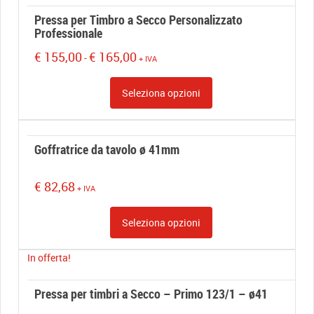
Pressa per Timbro a Secco Personalizzato
Professionale
Fascia
€
155,00
€
165,00
-
+ IVA
di
prezzo:
Seleziona opzioni
da
€ 155,00
a
€ 165,00
Goffratrice da tavolo ø 41mm
€
82,68
+ IVA
Seleziona opzioni
In offerta!
Pressa per timbri a Secco – Primo 123/1 – ø41