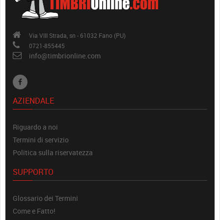
Via VIII Strada, sn - 61032 Fano (PU)
0721-855445
info@timbrionline.com
AZIENDALE
Riguardo a noi
Termini di servizio
Politica sulla riservatezza
SUPPORTO
Glossario dei Termini
Come e Fatto!