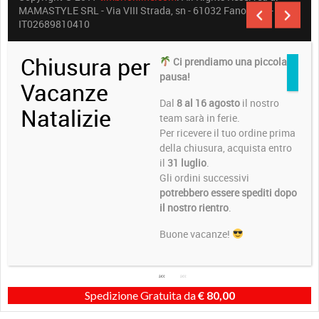
MAMASTYLE SRL - Via VIII Strada, sn - 61032 Fano (PU) -
IT02689810410
Chiusura per
Ci prendiamo una piccola
pausa!
Vacanze
Dal
8 al 16 agosto
il nostro
Natalizie
team sarà in ferie.
Per ricevere il tuo ordine prima
della chiusura, acquista entro
il
31 luglio
.
Gli ordini successivi
potrebbero essere spediti dopo
il nostro rientro
.
Buone vacanze!
Spedizione Gratuita da
€
80,00