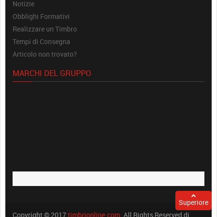
Notizie
Obblighi Formativi
Realizzare un Timbro
Tempi di Consegna
Articolo non trovato?
MARCHI DEL GRUPPO
Superiore
Copyright © 2017
timbrionline.com
. All Rights Reserved di