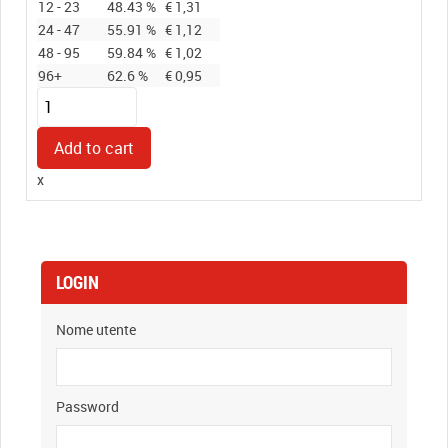
12 - 23
48.43 %
€
1,31
24 - 47
55.91 %
€
1,12
48 - 95
59.84 %
€
1,02
96+
62.6 %
€
0,95
Ceralacca
classica
BRONZO
Add to cart
SCURO
x
quantity
LOGIN
Nome utente
Password