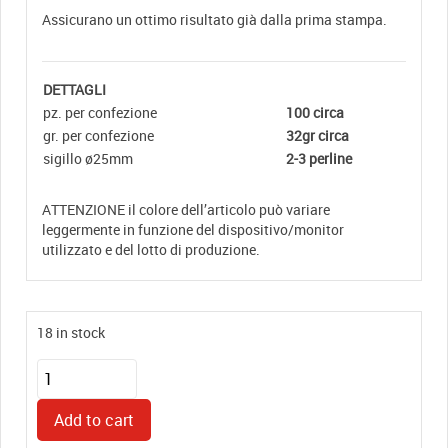
Assicurano un ottimo risultato già dalla prima stampa.
DETTAGLI
pz. per confezione
100 circa
gr. per confezione
32gr circa
sigillo ø25mm
2-3 perline
ATTENZIONE il colore dell’articolo può variare
leggermente in funzione del dispositivo/monitor
utilizzato e del lotto di produzione.
18 in stock
Ceralacca
perline
CAFFE'
Add to cart
quantity