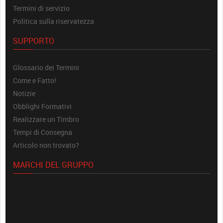
Termini di servizio
Politica sulla riservatezza
SUPPORTO
Glossario dei Termini
Come e Fatto!
Notizie
Obblighi Formativi
Realizzare un Timbro
Tempi di Consegna
Articolo non trovato?
MARCHI DEL GRUPPO