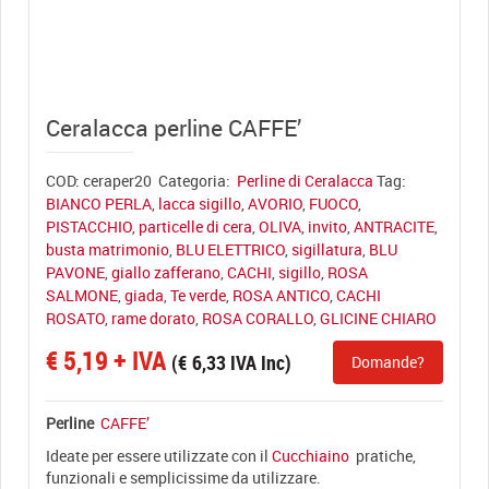
View full size
Ceralacca perline CAFFE’
COD:
ceraper20
Categoria:
Perline di Ceralacca
Tag:
BIANCO PERLA
,
lacca sigillo
,
AVORIO
,
FUOCO
,
PISTACCHIO
,
particelle di cera
,
OLIVA
,
invito
,
ANTRACITE
,
busta matrimonio
,
BLU ELETTRICO
,
sigillatura
,
BLU
PAVONE
,
giallo zafferano
,
CACHI
,
sigillo
,
ROSA
SALMONE
,
giada
,
Te verde
,
ROSA ANTICO
,
CACHI
ROSATO
,
rame dorato
,
ROSA CORALLO
,
GLICINE CHIARO
€
5,19
+ IVA
(
€
6,33
IVA Inc)
Domande?
Perline
CAFFE’
Ideate per essere utilizzate con il
Cucchiaino
pratiche,
funzionali e semplicissime da utilizzare.