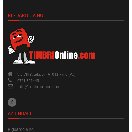
RIGUARDO A NOI
Via VIII Strada, sn - 61032 Fano (PU)
0721-855445
info@timbrionline.com
AZIENDALE
Riguardo a noi