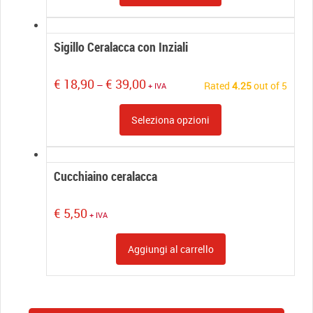
Sigillo Ceralacca con Inziali
Price
€
18,90
€
39,00
–
Rated
4.25
out of 5
+ IVA
range:
€ 18,90
Seleziona opzioni
through
€ 39,00
Cucchiaino ceralacca
€
5,50
+ IVA
Aggiungi al carrello