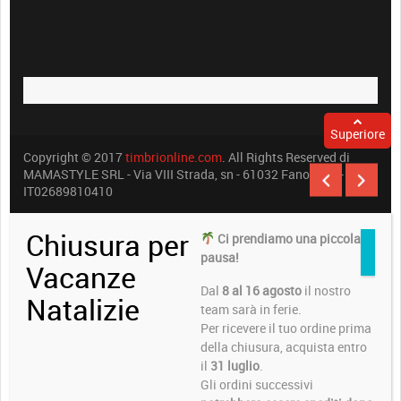
Superiore
Copyright © 2017
timbrionline.com
. All Rights Reserved di
MAMASTYLE SRL - Via VIII Strada, sn - 61032 Fano (PU) -
IT02689810410
Chiusura per
Ci prendiamo una piccola
pausa!
Vacanze
Dal
8 al 16 agosto
il nostro
Natalizie
team sarà in ferie.
Per ricevere il tuo ordine prima
della chiusura, acquista entro
il
31 luglio
.
Gli ordini successivi