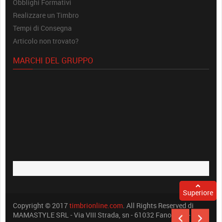
Obblighi Formativi
Realizzare un Timbro
Tempi di Consegna
Articolo non trovato?
MARCHI DEL GRUPPO
Superiore
Copyright © 2017
timbrionline.com
. All Rights Reserved di
MAMASTYLE SRL - Via VIII Strada, sn - 61032 Fano (PU) -