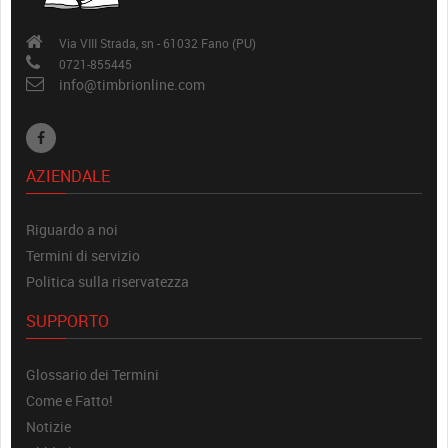
Via VIII Strada, sn - 61032 Fano (PU)
0721-855445
info@timbrionline.com
AZIENDALE
Riguardo a noi
Termini di servizio
Politica sulla riservatezza
SUPPORTO
Glossario dei Termini
Come e Fatto!
Notizie