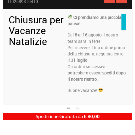
IT02689810410
Chiusura per
Ci prendiamo una piccola
pausa!
Vacanze
Dal
8 al 16 agosto
il nostro
Natalizie
team sarà in ferie.
Per ricevere il tuo ordine prima
della chiusura, acquista entro
il
31 luglio
.
Gli ordini successivi
potrebbero essere spediti dopo
il nostro rientro
.
Buone vacanze!
Spedizione Gratuita da
€
80,00