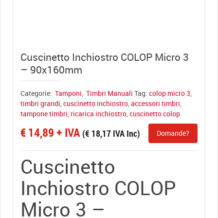
View full size
Cuscinetto Inchiostro COLOP Micro 3
– 90x160mm
Categorie:
Tamponi
,
Timbri Manuali
Tag:
colop micro 3
,
timbri grandi
,
cuscinetto inchiostro
,
accessori timbri
,
tampone timbri
,
ricarica inchiostro
,
cuscinetto colop
€
14,89
+ IVA
(
€
18,17
IVA Inc)
Domande?
Cuscinetto
Inchiostro COLOP
Micro 3 –