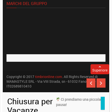
MARCHI DEL GRUPPO
Superiore
Copyright © 2017
timbrionline.com
. All Rights Reserved di
MAMASTYLE SRL - Via VIII Strada, sn - 61032 Fano (PU) -
IT02689810410
Chiusura per
Ci prendiamo una piccola
pausa!
Vacanze