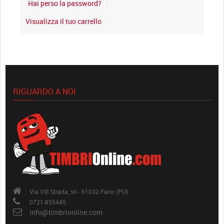
Hai perso la password?
Visualizza il tuo carrello
RIGUARDO A NOI
Via VIII Strada, sn - 61032 Fano (PU)
0721-855445
info@timbrionline.com