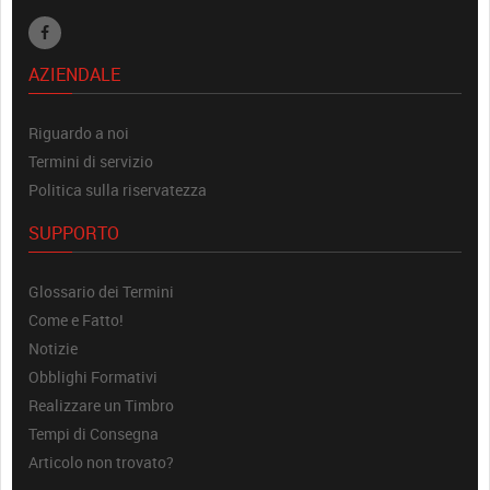
AZIENDALE
Riguardo a noi
Termini di servizio
Politica sulla riservatezza
SUPPORTO
Glossario dei Termini
Come e Fatto!
Notizie
Obblighi Formativi
Realizzare un Timbro
Tempi di Consegna
Articolo non trovato?