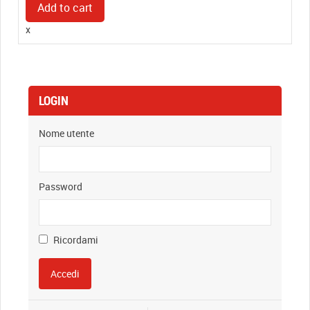
COLOP
Add to cart
Micro
x
3
–
90x160mm
quantity
LOGIN
Nome utente
Password
Ricordami