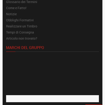
Glossario dei Termini
Come e Fatto!
Notizie
Obblighi Formativi
Realizzare un Timbro
Tempi di Consegna
Articolo non trovato?
MARCHI DEL GRUPPO