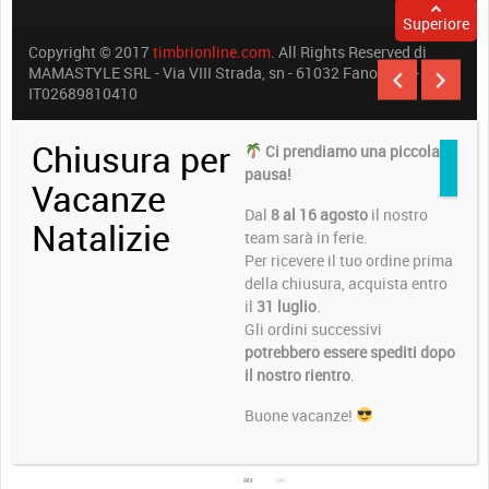
Superiore
Copyright © 2017
timbrionline.com
. All Rights Reserved di
MAMASTYLE SRL - Via VIII Strada, sn - 61032 Fano (PU) -
IT02689810410
Chiusura per
Ci prendiamo una piccola
pausa!
Vacanze
Dal
8 al 16 agosto
il nostro
Natalizie
team sarà in ferie.
Per ricevere il tuo ordine prima
della chiusura, acquista entro
il
31 luglio
.
Gli ordini successivi
potrebbero essere spediti dopo
il nostro rientro
.
Buone vacanze!