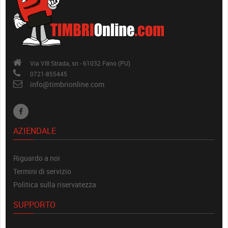
Via VIII Strada, sn - 61032 Fano (PU)
0721-855445
info@timbrionline.com
AZIENDALE
Riguardo a noi
Termini di servizio
Politica sulla riservatezza
SUPPORTO