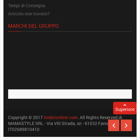
Tempi di Consegna
Articolo non trovato?
MARCHI DEL GRUPPO
Superiore
Copyright © 2017
timbrionline.com
. All Rights Reserved di
MAMASTYLE SRL - Via VIII Strada, sn - 61032 Fano (PU) -
IT02689810410