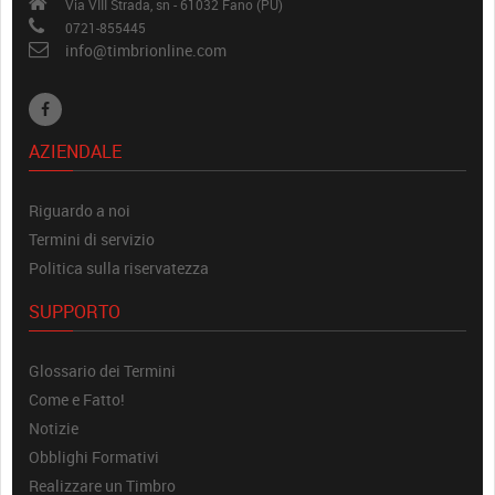
Via VIII Strada, sn - 61032 Fano (PU)
0721-855445
info@timbrionline.com
AZIENDALE
Riguardo a noi
Termini di servizio
Politica sulla riservatezza
SUPPORTO
Glossario dei Termini
Come e Fatto!
Notizie
Obblighi Formativi
Realizzare un Timbro