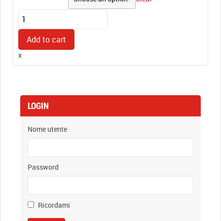
Inchiostro
per
Carni
Add to cart
1070
x
1
Lt
quantity
LOGIN
Nome utente
Password
Ricordami