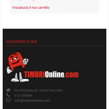
Visualizza il tuo carrello
RIGUARDO A NOI
Via VIII Strada, sn - 61032 Fano (PU)
0721-855445
info@timbrionline.com