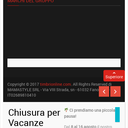
MARCHI DEL GRUPPO
Superiore
Copyright © 2017
timbrionline.com
. All Rights Reserved di
MAMASTYLE SRL - Via VIII Strada, sn - 61032 Fano (PU) -
IT02689810410
Chiusura per
Ci prendiamo una piccola
pausa!
Vacanze
Dal
8 al 16 agosto
il nostro