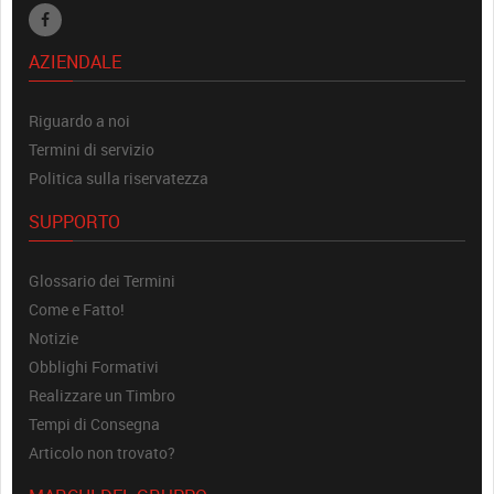
AZIENDALE
Riguardo a noi
Termini di servizio
Politica sulla riservatezza
SUPPORTO
Glossario dei Termini
Come e Fatto!
Notizie
Obblighi Formativi
Realizzare un Timbro
Tempi di Consegna
Articolo non trovato?