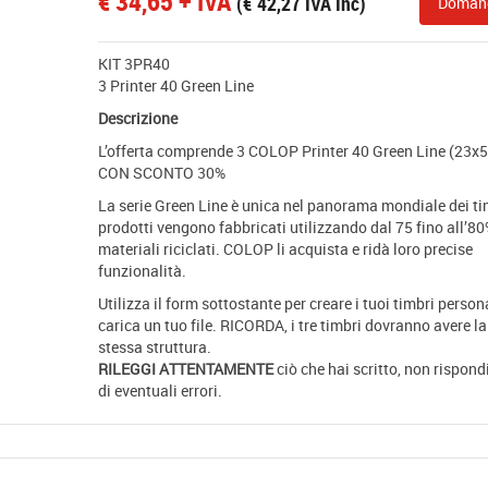
€
34,65
+ IVA
(
€
42,27
IVA Inc)
Doman
KIT 3PR40
3 Printer 40 Green Line
Descrizione
L’offerta comprende 3 COLOP Printer 40 Green Line (23
CON SCONTO 30%
La serie Green Line è unica nel panorama mondiale dei tim
prodotti vengono fabbricati utilizzando dal 75 fino all’80
materiali riciclati. COLOP li acquista e ridà loro precise
funzionalità.
Utilizza il form sottostante per creare i tuoi timbri person
carica un tuo file. RICORDA, i tre timbri dovranno avere la
stessa struttura.
RILEGGI ATTENTAMENTE
ciò che hai scritto, non rispon
di eventuali errori.