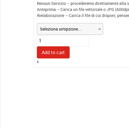
Nessun Servizio – procederemo direttamente alla st
Anteprima – Carica un file vettoriale o JPG (600dpi)
Rielaborazione – Carica il file di cui disponi, pens
KIT
3PR40
quantity
Add to cart
x