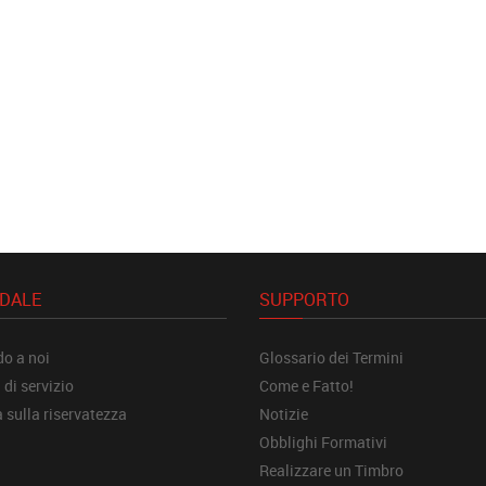
NDALE
SUPPORTO
o a noi
Glossario dei Termini
 di servizio
Come e Fatto!
a sulla riservatezza
Notizie
Obblighi Formativi
Realizzare un Timbro