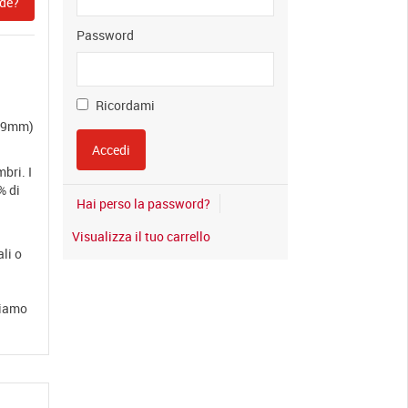
de?
Password
Ricordami
x59mm)
bri. I
% di
Hai perso la password?
Visualizza il tuo carrello
ali o
diamo