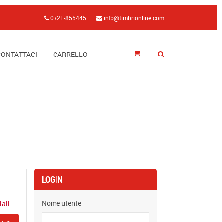
0721-855445
info@timbrionline.com
CONTATTACI
CARRELLO
LOGIN
Nome utente
iali