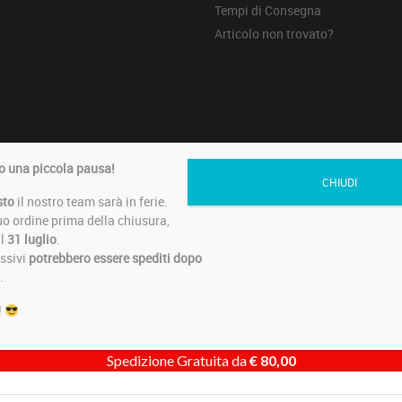
Tempi di Consegna
Articolo non trovato?
erved di MAMASTYLE SRL - Via VIII Strada, sn - 61032 Fano (PU) - IT026
 una piccola pausa!
CHIUDI
sto
il nostro team sarà in ferie.
tuo ordine prima della chiusura,
il
31 luglio
.
essivi
potrebbero essere spediti dopo
.
!
Spedizione Gratuita da
€
80,00