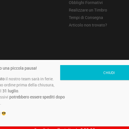
Obblighi Formativi
Realizzare un Timbro
Tempi di Consegna
Articolo non trovato?
erved di MAMASTYLE SRL - Via VIII Strada, sn - 61032 Fano (PU) - IT026
 una piccola pausa!
CHIUDI
sto
il nostro team sarà in ferie.
tuo ordine prima della chiusura,
il
31 luglio
.
essivi
potrebbero essere spediti dopo
.
!