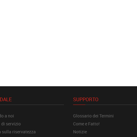
NDALE
SUPPORTO
o a noi
Glossario dei Termini
 di servizio
Come e Fatto!
a sulla riservatezza
Notizie