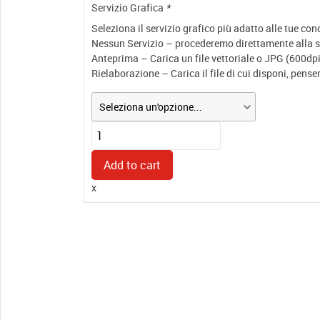
Servizio Grafica
*
Seleziona il servizio grafico più adatto alle tue co
Nessun Servizio – procederemo direttamente alla st
Anteprima – Carica un file vettoriale o JPG (600dpi)
Rielaborazione – Carica il file di cui disponi, pens
Timbro
3160
quantity
Add to cart
x