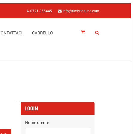
0721-855445
info@timbrionline.com
CONTATTACI
CARRELLO
LOGIN
Nome utente