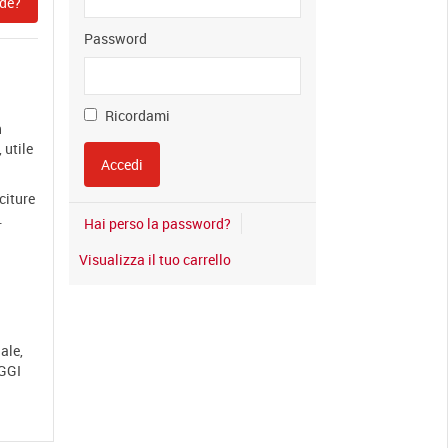
de?
Password
Ricordami
n
 utile
citure
.
Hai perso la password?
Visualizza il tuo carrello
ale,
EGGI