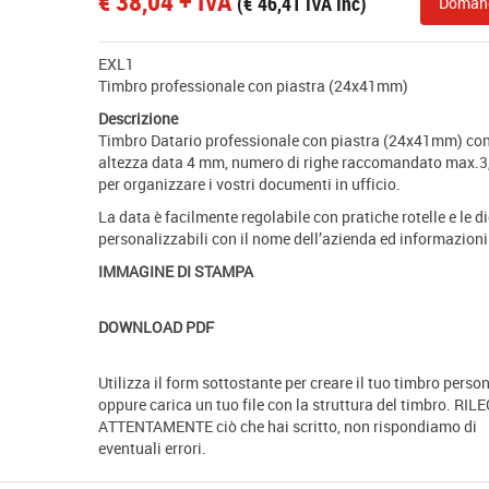
€
38,04
+ IVA
(
€
46,41
IVA Inc)
Doman
EXL1
Timbro professionale con piastra (24x41mm)
Descrizione
Timbro Datario professionale con piastra (24x41mm) co
altezza data 4 mm, numero di righe raccomandato max.3,
per organizzare i vostri documenti in ufficio.
La data è facilmente regolabile con pratiche rotelle e le di
personalizzabili con il nome dell’azienda ed informazioni
IMMAGINE DI STAMPA
DOWNLOAD PDF
Utilizza il form sottostante per creare il tuo timbro person
oppure carica un tuo file con la struttura del timbro. RIL
ATTENTAMENTE ciò che hai scritto, non rispondiamo di
eventuali errori.