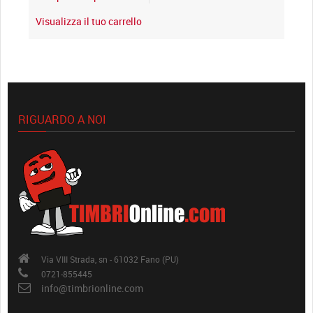
Visualizza il tuo carrello
RIGUARDO A NOI
Via VIII Strada, sn - 61032 Fano (PU)
0721-855445
info@timbrionline.com