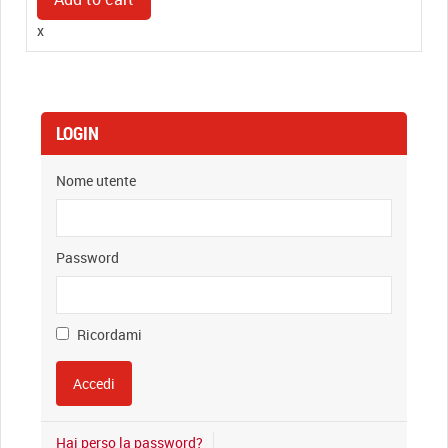
G7
x
30/2
SET
quantity
LOGIN
Nome utente
Password
Ricordami
Hai perso la password?