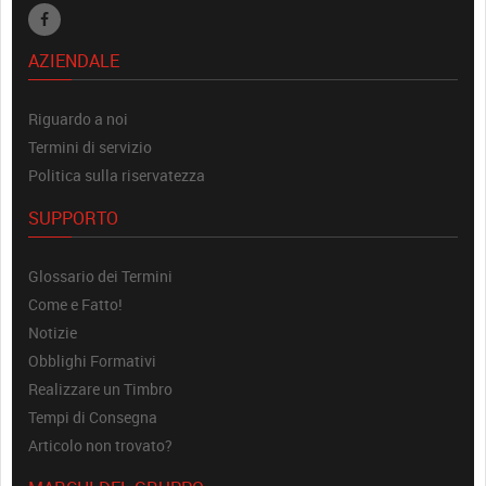
AZIENDALE
Riguardo a noi
Termini di servizio
Politica sulla riservatezza
SUPPORTO
Glossario dei Termini
Come e Fatto!
Notizie
Obblighi Formativi
Realizzare un Timbro
Tempi di Consegna
Articolo non trovato?