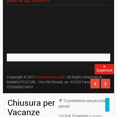
MARCHI DEL GRUPPO
Superiore
Copyright © 2017
timbrionline.com
. All Rights Reserved di
MAMASTYLE SRL - Via VIII Strada, sn - 61032 Fano (PU) -
IT02689810410
Chiusura per
Ci prendiamo una piccola
pausa!
Vacanze
Dal
8 al 16 agosto
il nostro