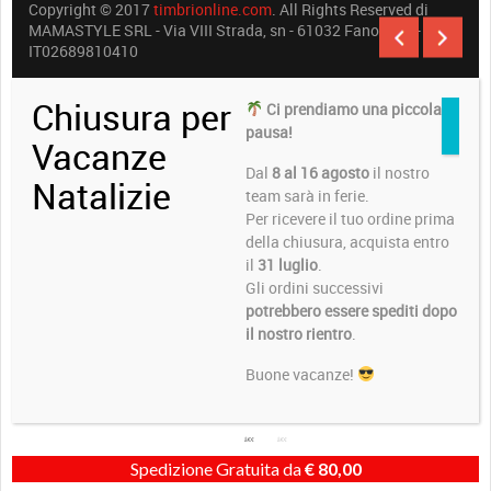
Copyright © 2017
timbrionline.com
. All Rights Reserved di
MAMASTYLE SRL - Via VIII Strada, sn - 61032 Fano (PU) -
IT02689810410
Chiusura per
Ci prendiamo una piccola
pausa!
Vacanze
Dal
8 al 16 agosto
il nostro
Natalizie
team sarà in ferie.
Per ricevere il tuo ordine prima
della chiusura, acquista entro
il
31 luglio
.
Gli ordini successivi
potrebbero essere spediti dopo
il nostro rientro
.
Buone vacanze!
Spedizione Gratuita da
€
80,00