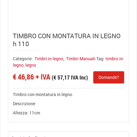
View full size
TIMBRO CON MONTATURA IN LEGNO
h 110
Categorie:
Timbri in legno
,
Timbri Manuali
Tag:
timbro in
legno
,
legno
€
46,86
+ IVA
(
€
57,17
IVA Inc)
Domande?
Timbro con montatura in legno.
Descrizione
Altezza: 11cm