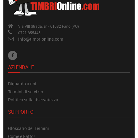
Via VIII Strada, sn - 61032 Fano (PU)
0721-855445
info@timbrionline.com
AZIENDALE
Riguardo a noi
Termini di servizio
Politica sulla riservatezza
SUPPORTO
Glossario dei Termini
Come e Fatto!