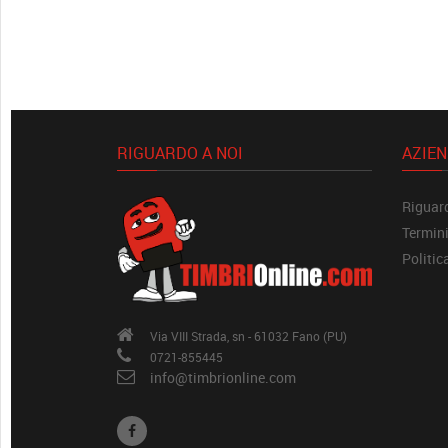
RIGUARDO A NOI
AZIE
Riguard
Termini
Politic
Via VIII Strada, sn - 61032 Fano (PU)
0721-855445
info@timbrionline.com