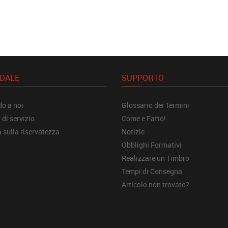
NDALE
SUPPORTO
o a noi
Glossario dei Termini
 di servizio
Come e Fatto!
a sulla riservatezza
Notizie
Obblighi Formativi
Realizzare un Timbro
Tempi di Consegna
Articolo non trovato?