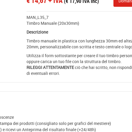
€
14,67
+ IVA
(
€
17,90
IVA Inc)
Doman
MAN_L35_7
Timbro Manuale (20x30mm)
Descrizione
Timbro manuale in plastica con lunghezza 30mm ed alte
20mm, personalizzabile con scritta e testo centrale o log
Utilizza il form sottostante per creare il tuo timbro person
oppure carica un tuo file con la struttura del timbro.
RILEGGI ATTENTAMENTE
ciò che hai scritto, non rispon
di eventuali errori.
noscenze
ampa dei prodotti (consigliato solo per grafici del mestiere)
 e ricevi un Anteprima del risultato finale (+24/48h)