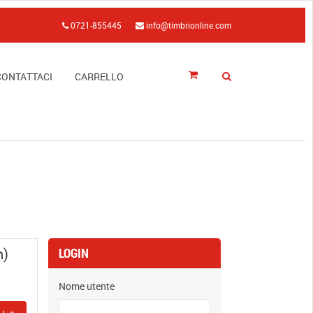
0721-855445
info@timbrionline.com
CONTATTACI
CARRELLO
m)
LOGIN
Nome utente