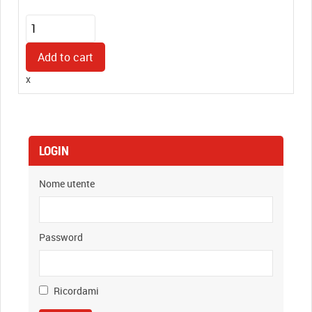
Timbro
Manuale
in
Add to cart
Plastica
x
(25x40mm)
quantity
LOGIN
Nome utente
Password
Ricordami