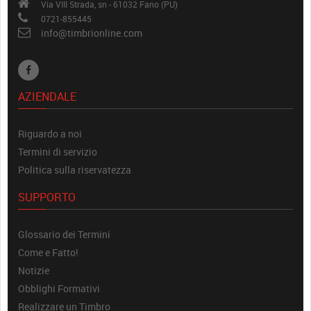
Via VIII Strada, sn - 61032 Fano (PU)
0721-855445
info@timbrionline.com
AZIENDALE
Riguardo a noi
Termini di servizio
Politica sulla riservatezza
SUPPORTO
Glossario dei Termini
Come e Fatto!
Notizie
Obblighi Formativi
Realizzare un Timbro