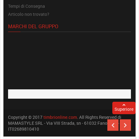
Tempi di Consegna
Articolo non trovato?
MARCHI DEL GRUPPO
Superiore
Copyright © 2017
timbrionline.com
. All Rights Reserved di
MAMASTYLE SRL - Via VIII Strada, sn - 61032 Fano (PU) -
IT02689810410