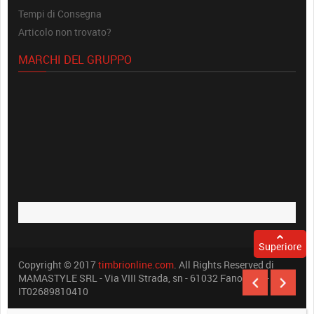
Tempi di Consegna
Articolo non trovato?
MARCHI DEL GRUPPO
Superiore
Copyright © 2017
timbrionline.com
. All Rights Reserved di
MAMASTYLE SRL - Via VIII Strada, sn - 61032 Fano (PU) -
IT02689810410