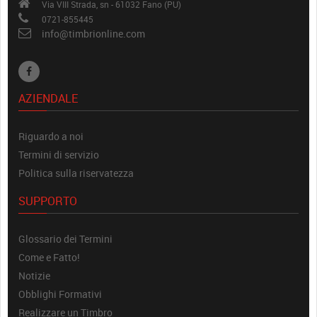
Via VIII Strada, sn - 61032 Fano (PU)
0721-855445
info@timbrionline.com
AZIENDALE
Riguardo a noi
Termini di servizio
Politica sulla riservatezza
SUPPORTO
Glossario dei Termini
Come e Fatto!
Notizie
Obblighi Formativi
Realizzare un Timbro