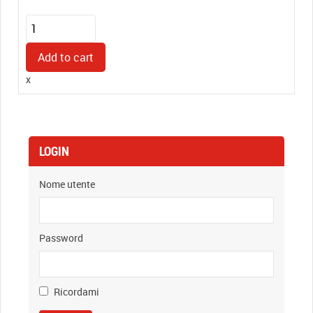
Timbro
Manuale
in
Add to cart
Plastica
x
(30x45mm)
quantity
LOGIN
Nome utente
Password
Ricordami