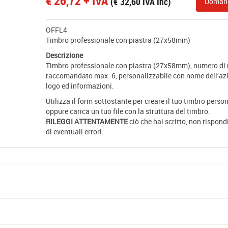
€
26,72
+ IVA
(
€
32,60
IVA Inc)
Doman
OFFL4
Timbro professionale con piastra (27x58mm)
Descrizione
Timbro professionale con piastra (27x58mm), numero di 
raccomandato max. 6, personalizzabile con nome dell’az
logo ed informazioni.
Utilizza il form sottostante per creare il tuo timbro person
oppure carica un tuo file con la struttura del timbro.
RILEGGI ATTENTAMENTE
ciò che hai scritto, non rispon
di eventuali errori.