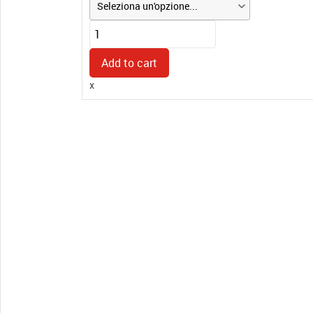
Timbro
S
400
Add to cart
quantity
x