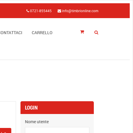
0721-855445
info@timbrionline.com
CONTATTACI
CARRELLO
LOGIN
Nome utente