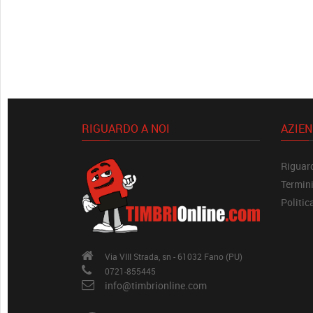
RIGUARDO A NOI
AZIE
Riguard
Termini
Politic
Via VIII Strada, sn - 61032 Fano (PU)
0721-855445
info@timbrionline.com