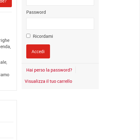
de?
Password
Ricordami
righe
ienda,
ale,
Hai perso la password?
diamo
Visualizza il tuo carrello