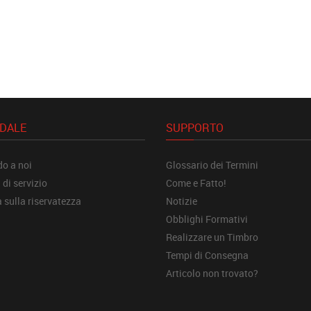
NDALE
SUPPORTO
o a noi
Glossario dei Termini
 di servizio
Come e Fatto!
a sulla riservatezza
Notizie
Obblighi Formativi
Realizzare un Timbro
Tempi di Consegna
Articolo non trovato?