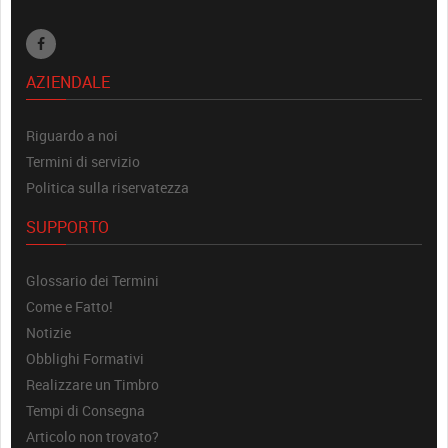
AZIENDALE
Riguardo a noi
Termini di servizio
Politica sulla riservatezza
SUPPORTO
Glossario dei Termini
Come e Fatto!
Notizie
Obblighi Formativi
Realizzare un Timbro
Tempi di Consegna
Articolo non trovato?