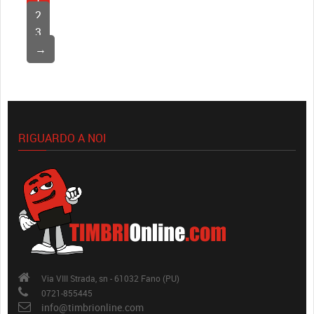
2
3
→
RIGUARDO A NOI
Via VIII Strada, sn - 61032 Fano (PU)
0721-855445
info@timbrionline.com