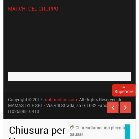
MARCHI DEL GRUPPO
Superiore
Copyright © 2017
timbrionline.com
. All Rights Reserved di
MAMASTYLE SRL - Via VIII Strada, sn - 61032 Fano (PU) -
IT02689810410
Chiusura per
Ci prendiamo una piccola
pausa!