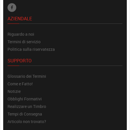
AZIENDALE
Riguardo a noi
Termini di servizio
Politica sulla riservatezza
SUPPORTO
Glossario dei Termini
Come e Fatto!
Notizie
Obblighi Formativi
Realizzare un Timbro
Tempi di Consegna
Articolo non trovato?