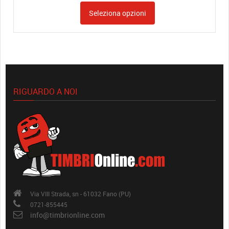
Seleziona opzioni
RIGUARDO A NOI
Via VIII Strada, sn - 61032 Fano (PU)
0721-855445
info@timbrionline.com