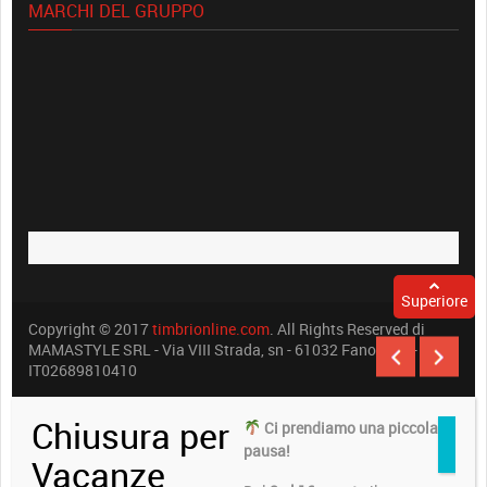
MARCHI DEL GRUPPO
Superiore
Copyright © 2017
timbrionline.com
. All Rights Reserved di
MAMASTYLE SRL - Via VIII Strada, sn - 61032 Fano (PU) -
IT02689810410
Chiusura per
Ci prendiamo una piccola
pausa!
Vacanze