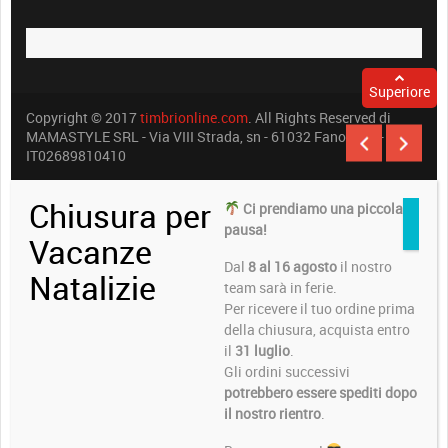
Superiore
Copyright © 2017
timbrionline.com
. All Rights Reserved di
MAMASTYLE SRL - Via VIII Strada, sn - 61032 Fano (PU) -
IT02689810410
Chiusura per
Ci prendiamo una piccola
pausa!
Vacanze
Dal
8 al 16 agosto
il nostro
Natalizie
team sarà in ferie.
Per ricevere il tuo ordine prima
della chiusura, acquista entro
il
31 luglio
.
Gli ordini successivi
potrebbero essere spediti dopo
il nostro rientro
.