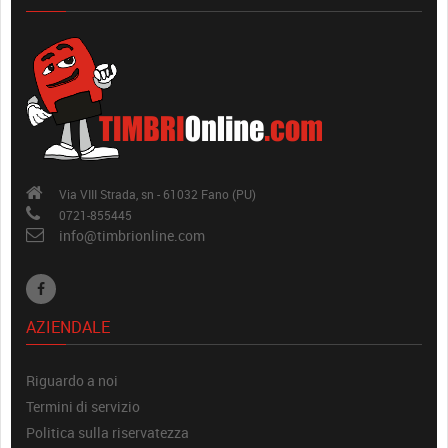
Via VIII Strada, sn - 61032 Fano (PU)
0721-855445
info@timbrionline.com
AZIENDALE
Riguardo a noi
Termini di servizio
Politica sulla riservatezza