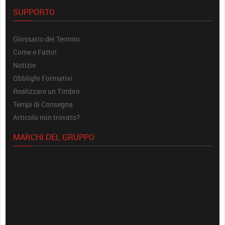
SUPPORTO
Glossario dei Termini
Come e Fatto!
Notizie
Obblighi Formativi
Realizzare un Timbro
Tempi di Consegna
Articolo non trovato?
MARCHI DEL GRUPPO