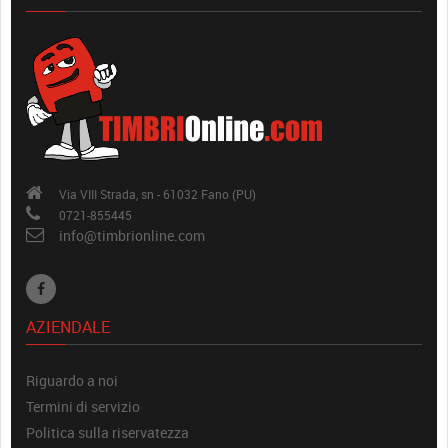
Via VIII Strada, sn - 61032 Fano (PU)
0721-855445
info@timbrionline.com
AZIENDALE
Riguardo a noi
Termini di servizio
Politica sulla riservatezza