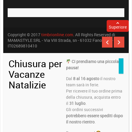
Superiore
Copyright © 2017
timbrionline.com
. All Rights Reserved di
MAMASTYLE SRL - Via VIII Strada, sn - 61032 Fano (PU) -
IT02689810410
Chiusura per
Ci prendiamo una piccola
pausa!
Vacanze
Dal
8 al 16 agosto
il nostro
Natalizie
team sarà in ferie.
Per ricevere il tuo ordine prima
della chiusura, acquista entro
il
31 luglio
.
Gli ordini successivi
potrebbero essere spediti dopo
il nostro rientro
.