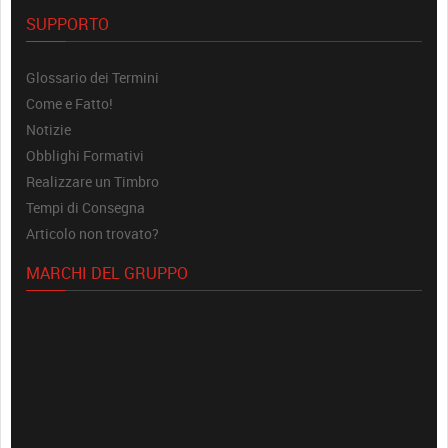
SUPPORTO
Glossario dei Termini
Come e Fatto!
Notizie
Obblighi Formativi
Realizzare un Timbro
Tempi di Consegna
Articolo non trovato?
MARCHI DEL GRUPPO