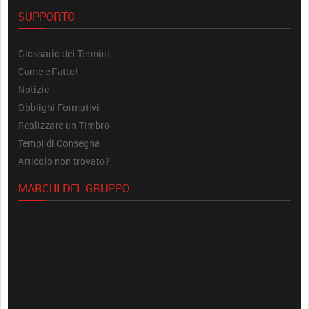
SUPPORTO
Glossario dei Termini
Come e Fatto!
Notizie
Obblighi Formativi
Realizzare un Timbro
Tempi di Consegna
Articolo non trovato?
MARCHI DEL GRUPPO