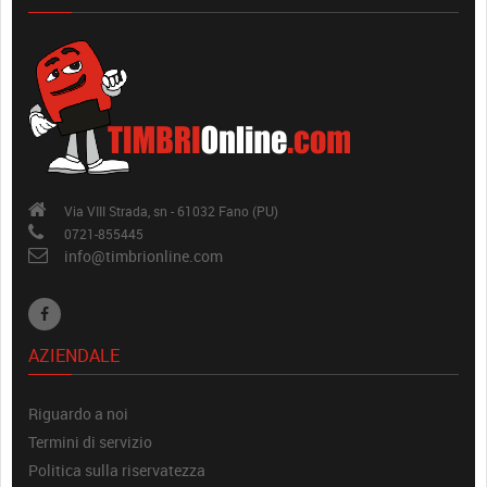
Via VIII Strada, sn - 61032 Fano (PU)
0721-855445
info@timbrionline.com
AZIENDALE
Riguardo a noi
Termini di servizio
Politica sulla riservatezza