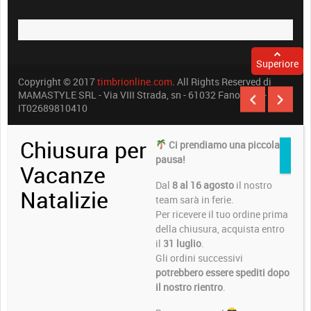
Superiore
Copyright © 2017
timbrionline.com
. All Rights Reserved di
MAMASTYLE SRL - Via VIII Strada, sn - 61032 Fano (PU) -
IT02689810410
Chiusura per
Ci prendiamo una piccola
pausa!
Vacanze
Dal
8 al 16 agosto
il nostro
Natalizie
team sarà in ferie.
Per ricevere il tuo ordine prima
della chiusura, acquista entro
il
31 luglio
.
Gli ordini successivi
potrebbero essere spediti dopo
il nostro rientro
.