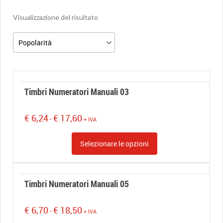
Visualizzazione del risultato
Timbri Numeratori Manuali 03
Fascia
€
6,24
€
17,60
-
+ IVA
di
prezzo:
Selezionare le opzioni
da
€ 6,24
a
€ 17,60
Timbri Numeratori Manuali 05
Fascia
€
6,70
€
18,50
-
+ IVA
di