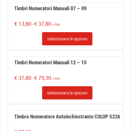
€ 17,60
Timbri Numeratori Manuali 07 – 09
Fascia
€
13,80
€
37,80
-
+ IVA
di
prezzo:
Selezionare le opzioni
da
€ 13,80
a
€ 37,80
Timbri Numeratori Manuali 12 – 15
Fascia
€
37,80
€
79,30
-
+ IVA
di
prezzo:
Selezionare le opzioni
da
€ 37,80
a
€ 79,30
Timbro Numeratore Autoinchiostrante COLOP S226