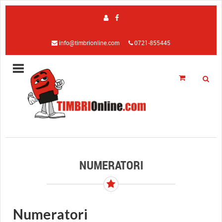
info@timbrionline.com
0721-855445
NUMERATORI
Numeratori