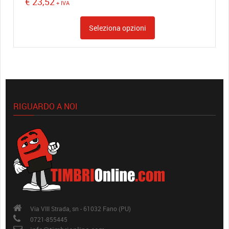
€
23,52
+ IVA
Seleziona opzioni
RIGUARDO A NOI
Via VIII Strada, sn - 61032 Fano (PU)
0721-855445