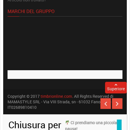
MARCHI DEL GRUPPO
Superiore
Copyright © 2017
timbrionline.com
. All Rights Reserved di
MAMASTYLE SRL - Via VIII Strada, sn - 61032 Fano (PU) -
IT02689810410
Chiusura per
Ci prendiamo una piccola
pausa!