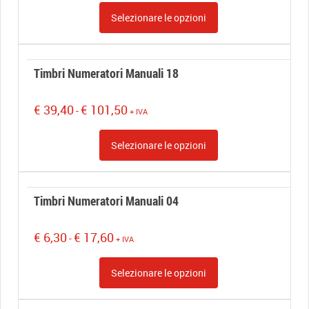
prezzo:
Selezionare le opzioni
da
€ 6,70
a
€ 18,50
Timbri Numeratori Manuali 18
Fascia
€
39,40
€
101,50
-
+ IVA
di
prezzo:
Selezionare le opzioni
da
€ 39,40
a
€ 101,50
Timbri Numeratori Manuali 04
Fascia
€
6,30
€
17,60
-
+ IVA
di
prezzo:
Selezionare le opzioni
da
€ 6,30
a