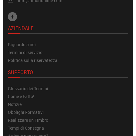
info@timbrionline.com
AZIENDALE
Riguardo a noi
Termini di servizio
Politica sulla riservatezza
SUPPORTO
Glossario dei Termini
Come e Fatto!
Notizie
Obblighi Formativi
Realizzare un Timbro
Tempi di Consegna
Articolo non trovato?