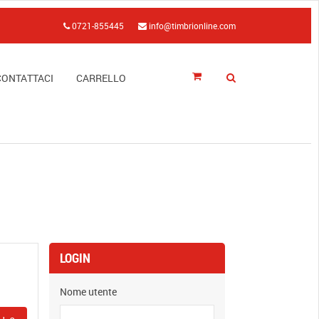
0721-855445
info@timbrionline.com
CONTATTACI
CARRELLO
LOGIN
Nome utente