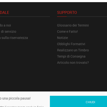
NDALE
SUPPORTO
o a noi
Glossario dei Termini
 di servizio
Come e Fatto!
a sulla riservatezza
Notizie
Obblighi Formativi
Realizzare un Timbro
Tempi di Consegna
Articolo non trovato?
erved di MAMASTYLE SRL - Via VIII Strada, sn - 61032 Fano (PU) - IT026
 una piccola pausa!
CHIUDI