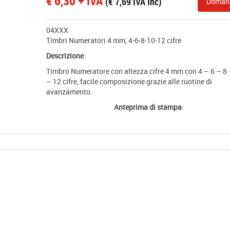
€
6,30
+ IVA
(
€
7,69
IVA Inc)
Doman
04XXX
Timbri Numeratori 4 mm, 4-6-8-10-12 cifre
Descrizione
Timbro Numeratore con altezza cifre 4 mm con 4 – 6 – 8
– 12 cifre, facile composizione grazie alle ruotine di
avanzamento.
Anteprima di stampa