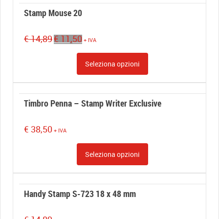
Stamp Mouse 20
Il
Il
€
14,89
€
11,50
+ IVA
prezzo
prezzo
originale
attuale
Seleziona opzioni
era:
è:
€ 14,89.
€ 11,50.
Timbro Penna – Stamp Writer Exclusive
€
38,50
+ IVA
Seleziona opzioni
Handy Stamp S-723 18 x 48 mm