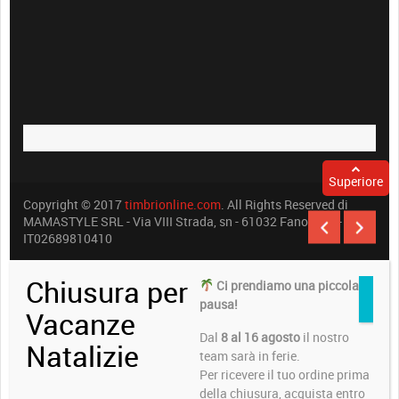
Superiore
Copyright © 2017
timbrionline.com
. All Rights Reserved di
MAMASTYLE SRL - Via VIII Strada, sn - 61032 Fano (PU) -
IT02689810410
Chiusura per
Ci prendiamo una piccola
pausa!
Vacanze
Dal
8 al 16 agosto
il nostro
Natalizie
team sarà in ferie.
Per ricevere il tuo ordine prima
della chiusura, acquista entro