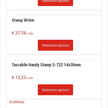
Seleziona opzioni
era:
è:
€ 14,89.
€ 11,50.
Stamp Writer
€
27,78
+ IVA
Seleziona opzioni
Tascabile Handy Stamp S-722 14x38mm
€
13,23
+ IVA
Seleziona opzioni
In offerta!