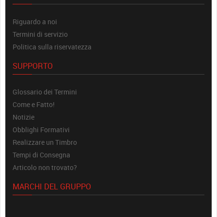
Riguardo a noi
Termini di servizio
Politica sulla riservatezza
SUPPORTO
Glossario dei Termini
Come e Fatto!
Notizie
Obblighi Formativi
Realizzare un Timbro
Tempi di Consegna
Articolo non trovato?
MARCHI DEL GRUPPO