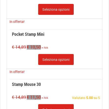
Seleziona opzioni
In offerta!
Pocket Stamp Mini
Il
Il
€
14,89
€
10,50
+ IVA
prezzo
prezzo
originale
attuale
Seleziona opzioni
era:
è:
€ 14,89.
€ 10,50.
In offerta!
Stamp Mouse 30
Il
Il
€
14,89
€
11,50
Valutato
5.00
su 5
+ IVA
prezzo
prezzo
originale
attuale