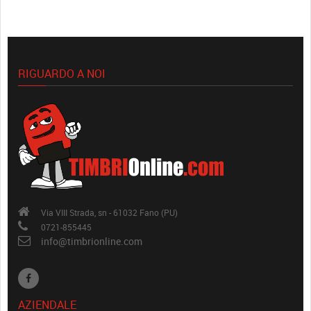
RIGUARDO A NOI
Via VIII Strada, sn - 61032 Fano (PU)
0721-855445
info@timbrionline.com
AZIENDALE