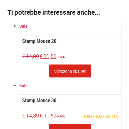
Sale!
Stamp Mouse 20
Original
Current
€
14,89
€
11,50
+ IVA
price
price
was:
is:
Seleziona opzioni
€ 14,89.
€ 11,50.
Sale!
Stamp Mouse 30
Original
Current
€
14,89
€
11,50
Rated
5.00
out of 5
+ IVA
price
price
was:
is: