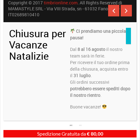
Copyright © 2017
timbrionline.com
. All Rights Reserved di
MAMASTYLE SRL - Via VIII Strada, sn - 61032 Fano (PU) -
IT02689810410
Chiusura per
Ci prendiamo una piccola
pausa!
Vacanze
Dal
8 al 16 agosto
il nostro
Natalizie
team sarà in ferie.
Per ricevere il tuo ordine prima
della chiusura, acquista entro
il
31 luglio
.
Gli ordini successivi
potrebbero essere spediti dopo
il nostro rientro
.
Buone vacanze!
Spedizione Gratuita da
€
80,00