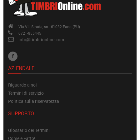
Via VIII Strada, sn - 61032 Fano (PU)
0721-855445
info@timbrionline.com
AZIENDALE
Riguardo a noi
Termini di servizio
Politica sulla riservatezza
SUPPORTO
Glossario dei Termini
Come e Fatto!