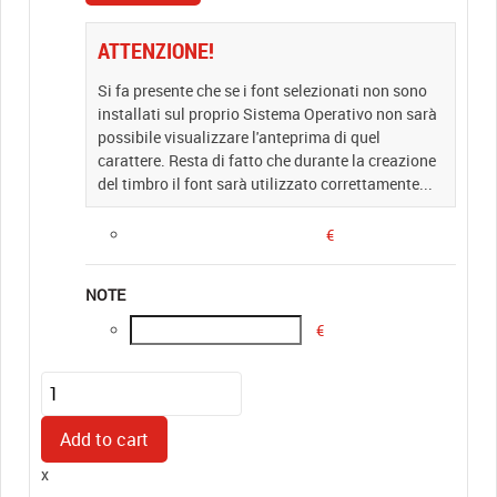
ATTENZIONE!
Si fa presente che se i font selezionati non sono
installati sul proprio Sistema Operativo non sarà
possibile visualizzare l'anteprima di quel
carattere. Resta di fatto che durante la creazione
del timbro il font sarà utilizzato correttamente...
€
NOTE
€
Pocket
Stamp
Plus
Add to cart
20
x
quantity