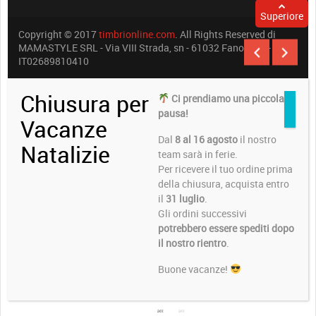
Superiore
Copyright © 2017
timbrionline.com
. All Rights Reserved di
MAMASTYLE SRL - Via VIII Strada, sn - 61032 Fano (PU) -
IT02689810410
Chiusura per
Ci prendiamo una piccola
pausa!
Vacanze
Dal
8 al 16 agosto
il nostro
Natalizie
team sarà in ferie.
Per ricevere il tuo ordine prima
della chiusura, acquista entro
il
31 luglio
.
Gli ordini successivi
potrebbero essere spediti dopo
il nostro rientro
.
Buone vacanze!