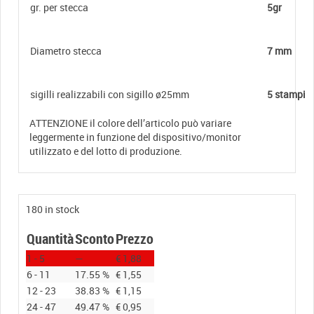
gr. per stecca
5gr
Diametro stecca
7 mm
sigilli realizzabili con sigillo ø25mm
5 stampi
ATTENZIONE il colore dell’articolo può variare
leggermente in funzione del dispositivo/monitor
utilizzato e del lotto di produzione.
180 in stock
Quantità
Sconto
Prezzo
1 - 5
—
€
1,88
6 - 11
17.55 %
€
1,55
12 - 23
38.83 %
€
1,15
24 - 47
49.47 %
€
0,95