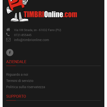
Via VIII Strada, sn - 61032 Fano (PU)
0721-855445
info@timbrionline.com
AZIENDALE
Riguardo a noi
Termini di servizio
Politica sulla riservatezza
SUPPORTO