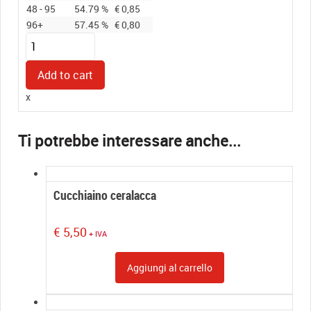
48 - 95
54.79 %
€
0,85
96+
57.45 %
€
0,80
Ceralacca
per
pistola
Add to cart
AZZURRO
x
BABY
quantity
Cucchiaino ceralacca
€
5,50
+ IVA
Aggiungi al carrello