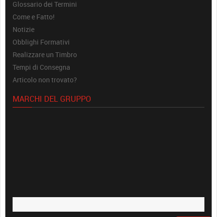
Glossario dei Termini
Come e Fatto!
Notizie
Obblighi Formativi
Realizzare un Timbro
Tempi di Consegna
Articolo non trovato?
MARCHI DEL GRUPPO