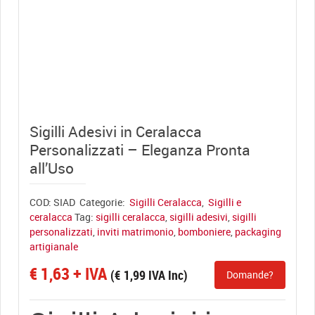
View full size
Sigilli Adesivi in Ceralacca
Personalizzati – Eleganza Pronta
all’Uso
COD:
SIAD
Categorie:
Sigilli Ceralacca
,
Sigilli e
ceralacca
Tag:
sigilli ceralacca
,
sigilli adesivi
,
sigilli
personalizzati
,
inviti matrimonio
,
bomboniere
,
packaging
artigianale
€
1,63
+ IVA
(
€
1,99
IVA Inc)
Domande?