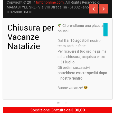
Copyright © 2017
timbrionline.com
. All Rights Reserved di
MAMASTYLE SRL - Via VIII Strada, sn - 61032 Fano (PU) -
IT02689810410
Chiusura per
Ci prendiamo una piccola
pausa!
Vacanze
Dal
8 al 16 agosto
il nostro
Natalizie
team sarà in ferie.
Per ricevere il tuo ordine prima
della chiusura, acquista entro
il
31 luglio
.
Gli ordini successivi
potrebbero essere spediti dopo
il nostro rientro
.
Buone vacanze!
Spedizione Gratuita da
€
80,00