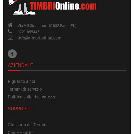
Via VIII Strada, sn - 61032 Fano (PU)
0721-855445
info@timbrionline.com
AZIENDALE
Riguardo a noi
Termini di servizio
Politica sulla riservatezza
SUPPORTO
Glossario dei Termini
Come e Fatto!