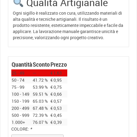
Qualità Artigianale
Ogni sigillo è realizzato con cura, utilizzando materiali di
alta qualità e tecniche artigianali. Il risultato è un
prodotto resistente, esteticamente impeccabile e facile da
applicare. La lavorazione manuale garantisce unicità e
precisione, valorizzando ogni progetto creativo.
Quantità
Sconto
Prezzo
25 - 49
—
€
1,63
50 - 74
41.72 %
€
0,95
75 - 99
53.99 %
€
0,75
100 - 149
59.51 %
€
0,66
150 - 199
65.03 %
€
0,57
200 - 499
67.48 %
€
0,53
500 - 999
72.39 %
€
0,45
1.000+
76.07 %
€
0,39
COLORE:
*