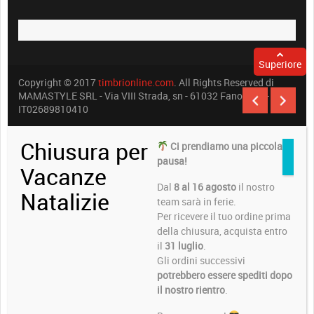
Superiore
Copyright © 2017
timbrionline.com
. All Rights Reserved di
MAMASTYLE SRL - Via VIII Strada, sn - 61032 Fano (PU) -
IT02689810410
Chiusura per
Ci prendiamo una piccola
pausa!
Vacanze
Dal
8 al 16 agosto
il nostro
Natalizie
team sarà in ferie.
Per ricevere il tuo ordine prima
della chiusura, acquista entro
il
31 luglio
.
Gli ordini successivi
potrebbero essere spediti dopo
il nostro rientro
.