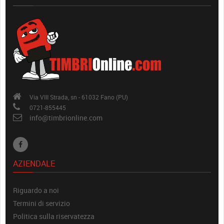
Via VIII Strada, sn - 61032 Fano (PU)
0721-855445
info@timbrionline.com
AZIENDALE
Riguardo a noi
Termini di servizio
Politica sulla riservatezza