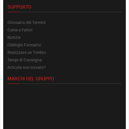
SUPPORTO
Glossario dei Termini
Come e Fatto!
Notizie
Obblighi Formativi
Realizzare un Timbro
Tempi di Consegna
Articolo non trovato?
MARCHI DEL GRUPPO