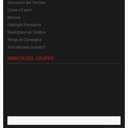
Glossario dei Termini
Come e Fatto!
Notizie
Obblighi Formativi
Realizzare un Timbro
Tempi di Consegna
Articolo non trovato?
MARCHI DEL GRUPPO