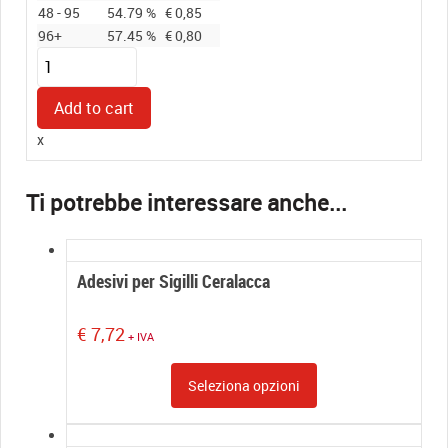
48 - 95
54.79 %
€
0,85
96+
57.45 %
€
0,80
Ceralacca
per
pistola
Add to cart
ROSA
x
quantity
Adesivi per Sigilli Ceralacca
€
7,72
+ IVA
Seleziona opzioni