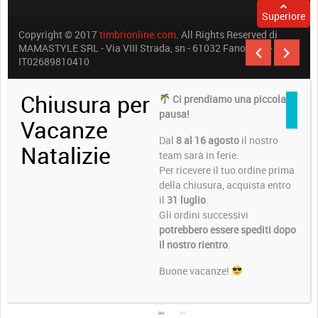
Superiore
Copyright © 2017
timbrionline.com
. All Rights Reserved di
MAMASTYLE SRL - Via VIII Strada, sn - 61032 Fano (PU) -
IT02689810410
Chiusura per
Ci prendiamo una piccola
pausa!
Vacanze
Dal
8 al 16 agosto
il nostro
Natalizie
team sarà in ferie.
Per ricevere il tuo ordine prima
della chiusura, acquista entro
il
31 luglio
.
Gli ordini successivi
potrebbero essere spediti dopo
il nostro rientro
.
Buone vacanze!