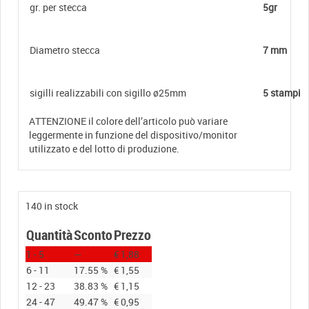
gr. per stecca
5gr
Diametro stecca
7 mm
sigilli realizzabili con sigillo ø25mm
5 stampi
ATTENZIONE il colore dell’articolo può variare
leggermente in funzione del dispositivo/monitor
utilizzato e del lotto di produzione.
140 in stock
Quantità
Sconto
Prezzo
1 - 5
—
€
1,88
6 - 11
17.55 %
€
1,55
12 - 23
38.83 %
€
1,15
24 - 47
49.47 %
€
0,95