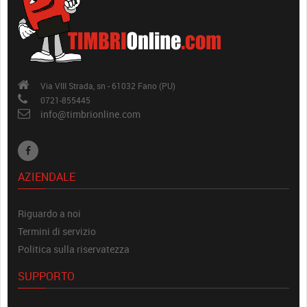
Via VIII Strada, sn - 61032 Fano (PU)
0721-855445
info@timbrionline.com
AZIENDALE
Riguardo a noi
Termini di servizio
Politica sulla riservatezza
SUPPORTO