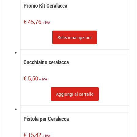
Promo Kit Ceralacca
€
45,76
+ IVA
Seleziona opzioni
Cucchiaino ceralacca
€
5,50
+ IVA
Aggiungi al carrello
Pistola per Ceralacca
€
15,42
+ IVA