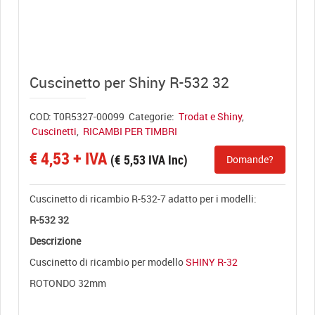
View full size
Cuscinetto per Shiny R-532 32
COD:
T0R5327-00099
Categorie:
Trodat e Shiny
,
Cuscinetti
,
RICAMBI PER TIMBRI
€
4,53
+ IVA
(
€
5,53
IVA Inc)
Domande?
Cuscinetto di ricambio R-532-7 adatto per i modelli:
R-532 32
Descrizione
Cuscinetto di ricambio per modello
SHINY R-32
ROTONDO 32mm