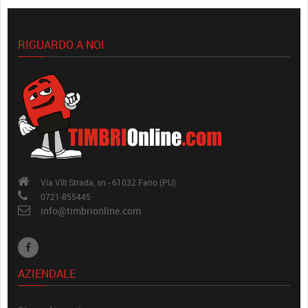
RIGUARDO A NOI
Via VIII Strada, sn - 61032 Fano (PU)
0721-855445
info@timbrionline.com
AZIENDALE