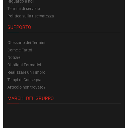
Riguardo a noi
Termini di servizio
Politica sulla riservatezza
SUPPORTO
Glossario dei Termini
Come e Fatto!
Notizie
Obblighi Formativi
Realizzare un Timbro
Tempi di Consegna
Articolo non trovato?
MARCHI DEL GRUPPO