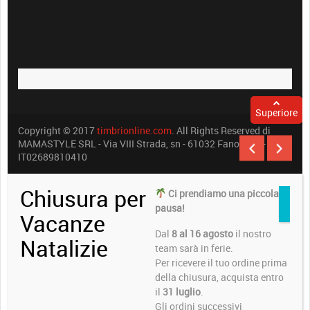
Superiore
Copyright © 2017
timbrionline.com
. All Rights Reserved di
MAMASTYLE SRL - Via VIII Strada, sn - 61032 Fano (PU) -
IT02689810410
Chiusura per
Ci prendiamo una piccola
pausa!
Vacanze
Dal
8 al 16 agosto
il nostro
Natalizie
team sarà in ferie.
Per ricevere il tuo ordine prima
della chiusura, acquista entro
il
31 luglio
.
Gli ordini successivi