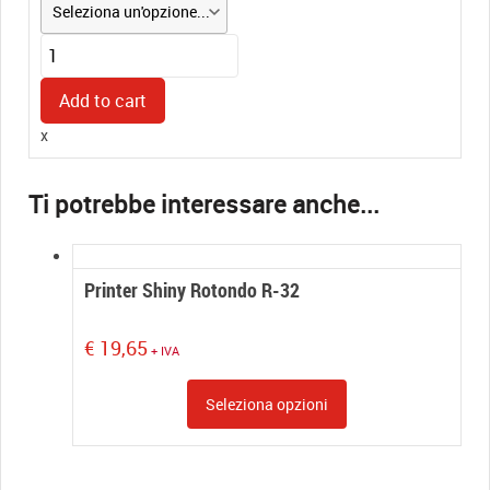
Cuscinetto
per
Shiny
Add to cart
R-
x
532
32
quantity
Printer Shiny Rotondo R-32
€
19,65
+ IVA
Seleziona opzioni