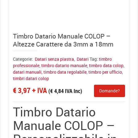
View full size
Timbro Datario Manuale COLOP –
Altezze Carattere da 3mm a 18mm
Categorie:
Datari senza piastra
,
Datari
Tag:
timbro
professionale
,
timbro datario manuale
,
timbro data colop
,
datari manuali
,
timbro data regolabile
,
timbro per ufficio
,
timbri datari colop
€
3,97
+ IVA
(
€
4,84
IVA Inc)
Domande?
Timbro Datario
Manuale COLOP –