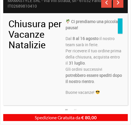
MAMASTYLE SRL - Via VIII Strada, sn - 61032 Fano (PU) -
IT02689810410
Chiusura per
Ci prendiamo una piccola
pausa!
Vacanze
Dal
8 al 16 agosto
il nostro
Natalizie
team sarà in ferie.
Per ricevere il tuo ordine prima
della chiusura, acquista entro
il
31 luglio
.
Gli ordini successivi
potrebbero essere spediti dopo
il nostro rientro
.
Buone vacanze!
Spedizione Gratuita da
€
80,00