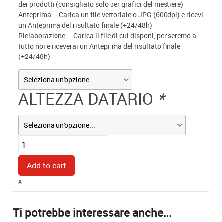
dei prodotti (consigliato solo per grafici del mestiere)
Anteprima – Carica un file vettoriale o JPG (600dpi) e ricevi
un Anteprima del risultato finale (+24/48h)
Rielaborazione – Carica il file di cui disponi, penseremo a
tutto noi e riceverai un Anteprima del risultato finale
(+24/48h)
ALTEZZA DATARIO
*
Timbro
Datario
Manuale
Add to cart
COLOP
x
–
Altezze
Carattere
da