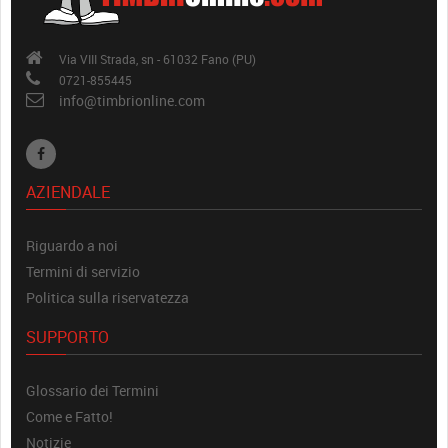
Via VIII Strada, sn - 61032 Fano (PU)
0721-855445
info@timbrionline.com
AZIENDALE
Riguardo a noi
Termini di servizio
Politica sulla riservatezza
SUPPORTO
Glossario dei Termini
Come e Fatto!
Notizie