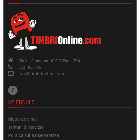
Via VIII Strada, sn - 61032 Fano (PU)
0721-855445
info@timbrionline.com
AZIENDALE
Riguardo a noi
Termini di servizio
Politica sulla riservatezza