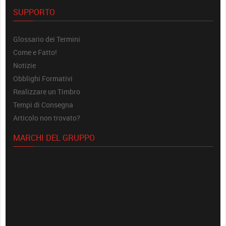
SUPPORTO
Glossario dei Termini
Come e Fatto!
Notizie
Obblighi Formativi
Realizzare un Timbro
Tempi di Consegna
Articolo non trovato?
MARCHI DEL GRUPPO