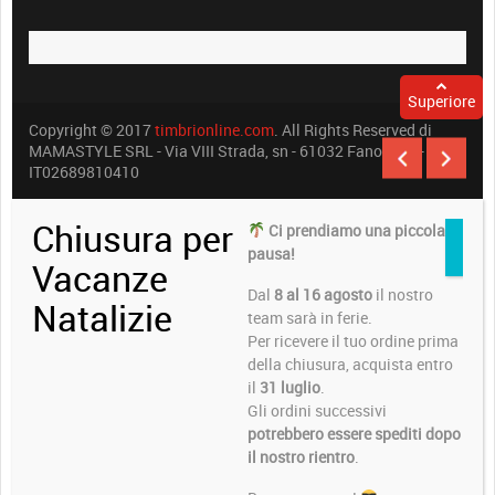
Superiore
Copyright © 2017
timbrionline.com
. All Rights Reserved di
MAMASTYLE SRL - Via VIII Strada, sn - 61032 Fano (PU) -
IT02689810410
Chiusura per
Ci prendiamo una piccola
pausa!
Vacanze
Dal
8 al 16 agosto
il nostro
Natalizie
team sarà in ferie.
Per ricevere il tuo ordine prima
della chiusura, acquista entro
il
31 luglio
.
Gli ordini successivi
potrebbero essere spediti dopo
il nostro rientro
.