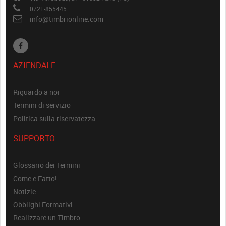
0721-855445
info@timbrionline.com
AZIENDALE
Riguardo a noi
Termini di servizio
Politica sulla riservatezza
SUPPORTO
Glossario dei Termini
Come e Fatto!
Notizie
Obblighi Formativi
Realizzare un Timbro