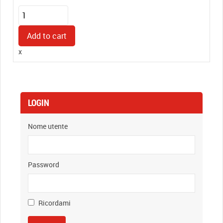
Timbro
Manuale
in
Add to cart
Plastica
x
(30x110mm)
quantity
LOGIN
Nome utente
Password
Ricordami